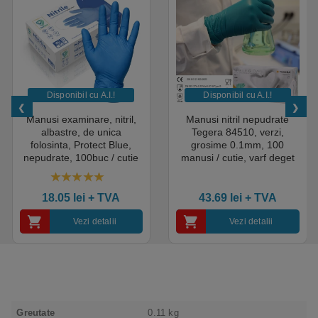
Disponibil cu A.I.​!
Disponibil cu A.I.​!
Manusi examinare, nitril,
Manusi nitril nepudrate
albastre, de unica
Tegera 84510, verzi,
folosinta, Protect Blue,
grosime 0.1mm, 100
nepudrate, 100buc / cutie
manusi / cutie, varf deget
pentru medical, HoReCa,
texturat, certificate pentru
saloane si domeniul
industria alimentara
4.50
out of 5
industrial, calitate premium
18.05
lei
+ TVA
43.69
lei
+ TVA
Vezi detalii
Vezi detalii
Greutate
0.11 kg