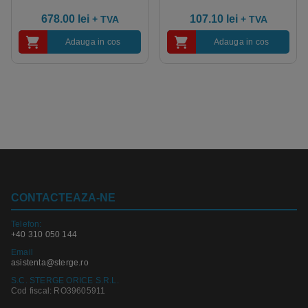
678.00
lei
107.10
lei
+ TVA
+ TVA
Adauga in cos
Adauga in cos
CONTACTEAZA-NE
Telefon:
+40 310 050 144
Email
asistenta@sterge.ro
S.C. STERGE ORICE S.R.L.
Cod fiscal: RO39605911