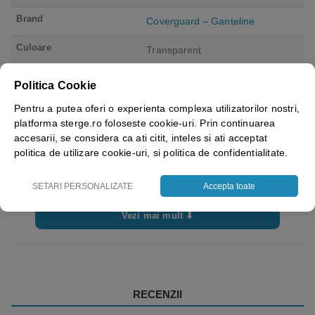
Brand
Coverguard – Ganteline
Culoare
Transparent
Material
Policarbonat
Politica Cookie
Dimensiune
400 x 200 mm
Pentru a putea oferi o experienta complexa utilizatorilor nostri,
platforma sterge.ro foloseste cookie-uri. Prin continuarea
Grosime
1mm
accesarii, se considera ca ati citit, inteles si ati acceptat
politica de utilizare cookie-uri, si politica de confidentialitate.
Categorie protectie
II
SETARI PERSONALIZATE
Accepta toate
Standard protectie
EN166:2001
EN1731:2007
Vezi mai mult ⬇
RECENZII