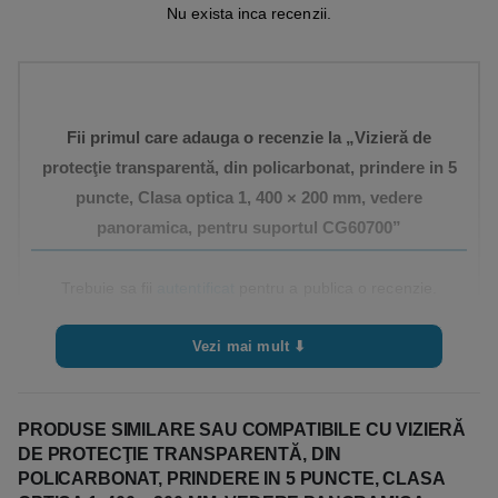
Nu exista inca recenzii.
Fii primul care adauga o recenzie la „Vizieră de
protecţie transparentă, din policarbonat, prindere in 5
puncte, Clasa optica 1, 400 × 200 mm, vedere
panoramica, pentru suportul CG60700”
Trebuie sa fii
autentificat
pentru a publica o recenzie.
Vezi mai mult ⬇
PRODUSE SIMILARE SAU COMPATIBILE CU VIZIERĂ
DE PROTECŢIE TRANSPARENTĂ, DIN
POLICARBONAT, PRINDERE IN 5 PUNCTE, CLASA