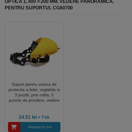
OPTICA 1, 400 × 200 MM, VEDERE PANORAMICA,
PENTRU SUPORTUL CG60700
Suport pentru viziera de
protectie a fetei, reglabila in
3 pozitii, prin rotita, 5
puncte de prindere, vedere
panoramica
24.51
lei
+ TVA
Adauga in cos